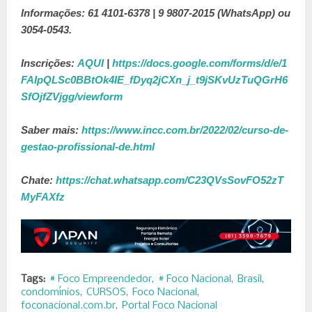
Informações: 61 4101-6378 | 9 9807-2015 (WhatsApp) ou
3054-0543.
Inscrições:
AQUI
|
https://docs.google.com/forms/d/e/1
FAIpQLSc0BBtOk4IE_fDyq2jCXn_j_t9jSKvUzTuQGrH6
SfOjfZVjgg/viewform
Saber mais:
https://www.incc.com.br/2022/02/curso-de-
gestao-profissional-de.html
Chate:
https://chat.whatsapp.com/C23QVsSovFO52zT
MyFAXfz
Tags:
# Foco Empreendedor
# Foco Nacional
Brasil
condomínios
CURSOS
Foco Nacional
foconacional.com.br
Portal Foco Nacional