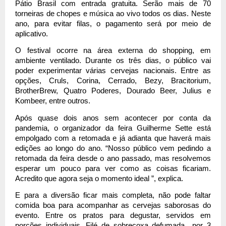
Pátio Brasil com entrada gratuita. Serão mais de 70 
torneiras de chopes e música ao vivo todos os dias. Neste 
ano, para evitar filas, o pagamento será por meio de 
aplicativo. 
O festival ocorre na área externa do shopping, em 
ambiente ventilado. Durante os três dias, o público vai 
poder experimentar várias cervejas nacionais. Entre as 
opções, Cruls, Corina, Cerrado, Bezy, Bracitorium, 
BrotherBrew, Quatro Poderes, Dourado Beer, Julius e 
Kombeer, entre outros. 
Após quase dois anos sem acontecer por conta da 
pandemia, o organizador da feira Guilherme Sette está 
empolgado com a retomada e já adianta que haverá mais 
edições ao longo do ano. “Nosso público vem pedindo a 
retomada da feira desde o ano passado, mas resolvemos 
esperar um pouco para ver como as coisas ficariam. 
Acredito que agora seja o momento ideal ”, explica. 
E para a diversão ficar mais completa, não pode faltar 
comida boa para acompanhar as cervejas saborosas do 
evento. Entre os pratos para degustar, servidos em 
porções individuais, Filé de sobrecoxa defumada  por 3 