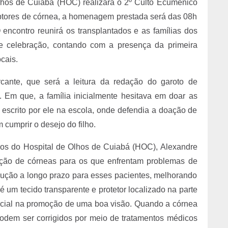
lhos de Cuiabá (HOC) realizará o 2º Culto Ecumênico
ptores de córnea, a homenagem prestada será das 08h
 encontro reunirá os transplantados e as famílias dos
 celebração, contando com a presença da primeira
ocais.
ante, que será a leitura da redação do garoto de
 Em que, a família inicialmente hesitava em doar as
 escrito por ele na escola, onde defendia a doação de
 cumprir o desejo do filho.
os do Hospital de Olhos de Cuiabá (HOC), Alexandre
ção de córneas para os que enfrentam problemas de
olução a longo prazo para esses pacientes, melhorando
é um tecido transparente e protetor localizado na parte
rucial na promoção de uma boa visão. Quando a córnea
odem ser corrigidos por meio de tratamentos médicos