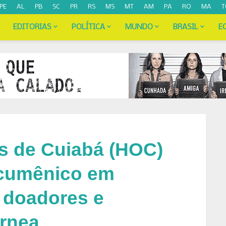
PE
AL
PB
SC
PR
RS
MS
MT
AM
PA
RO
MA
T
EDITORIAS
POLÍTICA
MUNDO
BRASIL
E
os de Cuiabá (HOC)
ecumênico em
doadores e
órnea