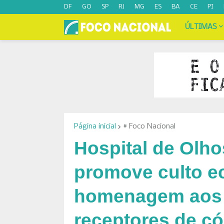
DF
GO
SP
RJ
MG
ES
BA
CE
PI
ÚLTIMAS
Página inicial
# Foco Nacional
Hospital de Olh
promove culto 
homenagem aos 
receptores de c