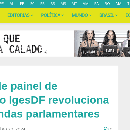
PE
AL
PB
SC
PR
RS
MS
MT
AM
PA
RO
MA
T
EDITORIAS
POLÍTICA
MUNDO
BRASIL
E
e painel de
no IgesDF revoluciona
ndas parlamentares
bro 20, 2024
0