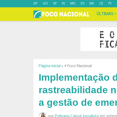
DF
GO
SP
RJ
MG
ES
BA
CE
PI
ÚLTIMAS
Página inicial
# Foco Nacional
Implementação d
rastreabilidade 
a gestão de eme
por
Pollyana Cabral Jornalista
em
setem