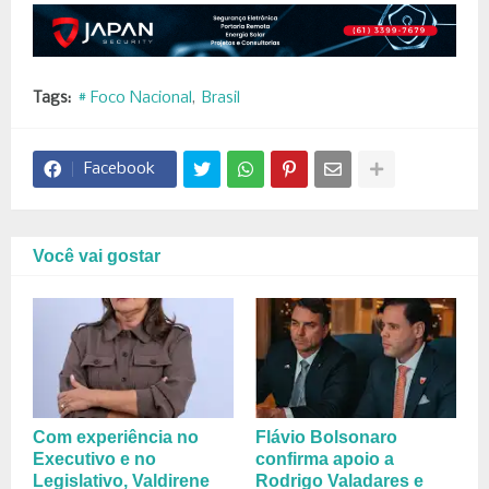
Tags:
# Foco Nacional
Brasil
Facebook
Você vai gostar
Com experiência no
Flávio Bolsonaro
Executivo e no
confirma apoio a
Legislativo, Valdirene
Rodrigo Valadares e