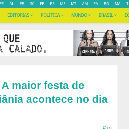
PE
AL
PB
SC
PR
RS
MS
MT
AM
PA
RO
MA
T
EDITORIAS
POLÍTICA
MUNDO
BRASIL
E
 A maior festa de
iânia acontece no dia
0