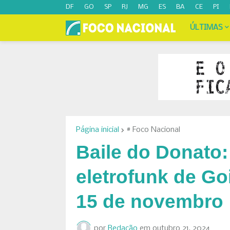
DF
GO
SP
RJ
MG
ES
BA
CE
PI
ÚLTIMAS
Página inicial
# Foco Nacional
Baile do Donato:
eletrofunk de Go
15 de novembro
por
Redação
em
outubro 21, 2024