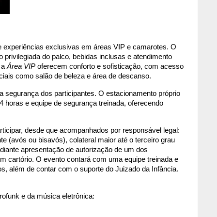
Além das atrações musicais, o evento oferece experiências exclusivas em áreas VIP e camarotes. O 
 privilegiada do palco, bebidas inclusas e atendimento 
 a 
Área VIP
 oferecem conforto e sofisticação, com acesso 
ciais como salão de beleza e área de descanso.
segurança dos participantes. O estacionamento próprio 
24 horas e equipe de segurança treinada, oferecendo 
rticipar, desde que acompanhados por responsável legal: 
e (avós ou bisavós), colateral maior até o terceiro grau 
ediante apresentação de autorização de um dos 
m cartório. O evento contará com uma equipe treinada e 
os, além de contar com o suporte do Juizado da Infância.
ofunk e da música eletrônica: