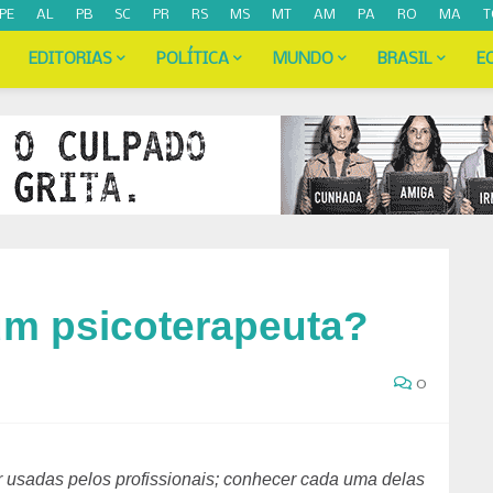
PE
AL
PB
SC
PR
RS
MS
MT
AM
PA
RO
MA
T
EDITORIAS
POLÍTICA
MUNDO
BRASIL
E
m psicoterapeuta?
0
 usadas pelos profissionais; conhecer cada uma delas