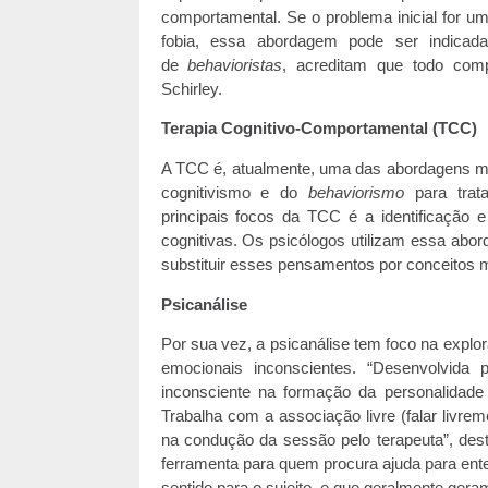
comportamental. Se o problema inicial for u
fobia, essa abordagem pode ser indica
de
behavioristas
, acreditam que todo comp
Schirley.
Terapia Cognitivo-Comportamental (TCC)
A TCC é, atualmente, uma das abordagens mais
cognitivismo e do
behaviorismo
para trat
principais focos da TCC é a identificação 
cognitivas. Os psicólogos utilizam essa abor
substituir esses pensamentos por conceitos mai
Psicanálise
Por sua vez, a psicanálise tem foco na expl
emocionais inconscientes. “Desenvolvida
inconsciente na formação da personalidad
Trabalha com a associação livre (falar livr
na condução da sessão pelo terapeuta”, dest
ferramenta para quem procura ajuda para ent