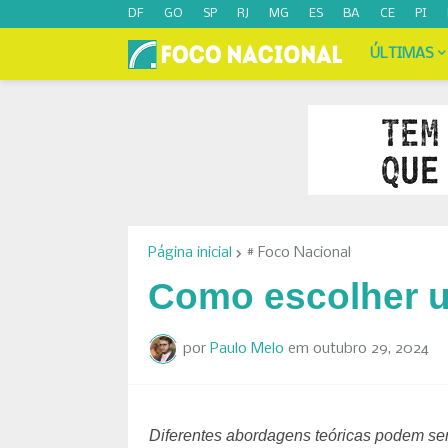
DF
GO
SP
RJ
MG
ES
BA
CE
PI
ÚLTIMAS
Página inicial
# Foco Nacional
Como escolher u
por
Paulo Melo
em
outubro 29, 2024
Diferentes abordagens teóricas podem ser