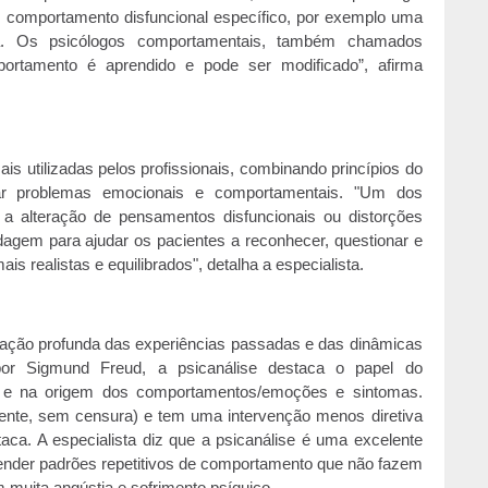
m comportamento disfuncional específico, por exemplo uma
da. Os psicólogos comportamentais, também chamados
ortamento é aprendido e pode ser modificado”, afirma
 utilizadas pelos profissionais, combinando princípios do
ar problemas emocionais e comportamentais. "Um dos
e a alteração de pensamentos disfuncionais ou distorções
dagem para ajudar os pacientes a reconhecer, questionar e
s realistas e equilibrados", detalha a especialista.
oração profunda das experiências passadas e das dinâmicas
 por Sigmund Freud, a psicanálise destaca o papel do
e e na origem dos comportamentos/emoções e sintomas.
emente, sem censura) e tem uma intervenção menos diretiva
aca. A especialista diz que a psicanálise é uma excelente
ender padrões repetitivos de comportamento que não fazem