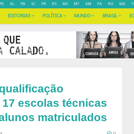
PE
AL
PB
SC
PR
RS
MS
MT
AM
PA
RO
MA
T
EDITORIAS
POLÍTICA
MUNDO
BRASIL
E
qualificação
 17 escolas técnicas
 alunos matriculados
24
0