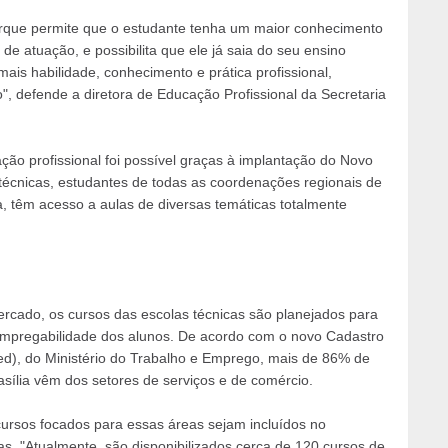
porque permite que o estudante tenha um maior conhecimento
de atuação, e possibilita que ele já saia do seu ensino
is habilidade, conhecimento e prática profissional,
, defende a diretora de Educação Profissional da Secretaria
ão profissional foi possível graças à implantação do Novo
técnicas, estudantes de todas as coordenações regionais de
a, têm acesso a aulas de diversas temáticas totalmente
mercado, os cursos das escolas técnicas são planejados para
 empregabilidade dos alunos. De acordo com o novo Cadastro
, do Ministério do Trabalho e Emprego, mais de 86% de
sília vêm dos setores de serviços e de comércio.
cursos focados para essas áreas sejam incluídos no
s. "Atualmente, são disponibilizados cerca de 120 cursos de