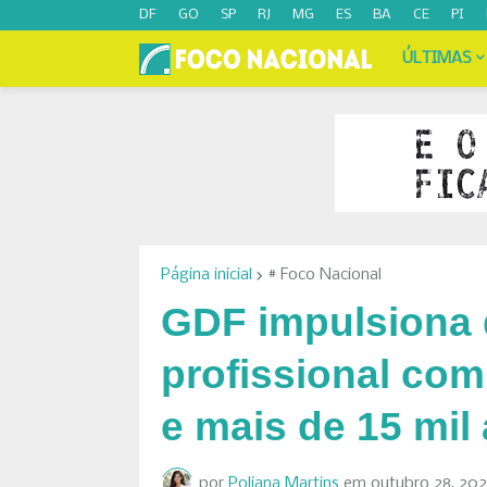
DF
GO
SP
RJ
MG
ES
BA
CE
PI
ÚLTIMAS
Página inicial
# Foco Nacional
GDF impulsiona 
profissional com
e mais de 15 mil
por
Poliana Martins
em
outubro 28, 20