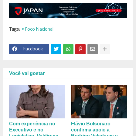
Tags:
# Foco Nacional
Facebook
Você vai gostar
Com experiência no
Flávio Bolsonaro
Executivo e no
confirma apoio a
Legislativo, Valdirene
Rodrigo Valadares e