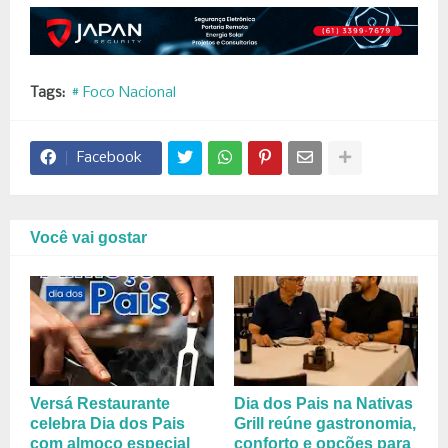
Tags:
# Foco Nacional
Facebook
Você vai gostar
Versá Restaurante
Dia dos Pais na Nativas
celebra Dia dos Pais
Grill reúne gastronomia,
com almoço especial
conforto e opções para