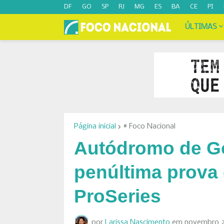
DF
GO
SP
RJ
MG
ES
BA
CE
PI
ÚLTIMAS
Página inicial
# Foco Nacional
Autódromo de Go
penúltima prova
ProSeries
por
Larissa Nascimento
em
novembro 2