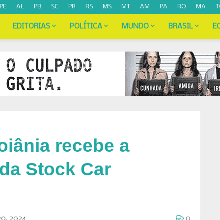
PE
AL
PB
SC
PR
RS
MS
MT
AM
PA
RO
MA
T
EDITORIAS
POLÍTICA
MUNDO
BRASIL
E
iânia recebe a
 da Stock Car
0, 2024
0