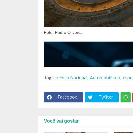
Foto: Pedro Oliveira.
Tags:
# Foco Nacional
Automobilismo
espo
Facebook
Twitter
Você vai gostar