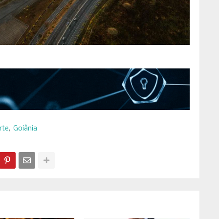
rte
Goiânia