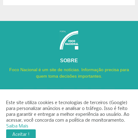
SOBRE
Foco Nacional é um site de notícias. Informação precisa para
quem toma decisões importantes.
Este site utiliza cookies e tecnologias de terceiros (Google)
para personalizar anúncios e analisar o tráfego. Isso é feito
para garantir e entregar a melhor experiência ao usuário. Ao
Copyright ©
2026
Foco Nacional
acessar, você concorda com a política de monitoramento.
Saiba Mais
INÍCIO
SOBRE
CONTATO
LGPD
EXPEDIENTE
Aceitar !
EDITORIAL
MÍDIA KIT
FOCO ZAP