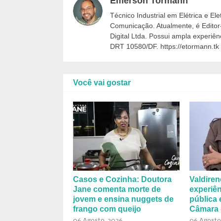
Emerson Tormann
Técnico Industrial em Elétrica e El
Comunicação. Atualmente, é Editor
Digital Ltda. Possui ampla experiên
DRT 10580/DF. https://etormann.tk |
Você vai gostar
Casos e Cozinha: Doutora
Valdiren
Jane comenta morte de
experiên
jovem e ensina nuggets de
pública 
frango com queijo
Câmara 
06 Agosto, 2026
06 Agosto