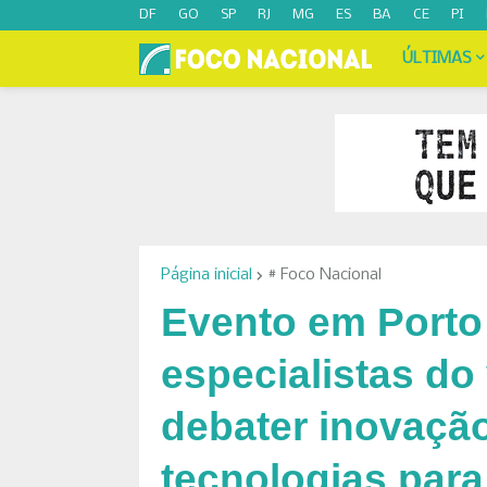
DF
GO
SP
RJ
MG
ES
BA
CE
PI
ÚLTIMAS
Página inicial
# Foco Nacional
Evento em Porto
especialistas do
debater inovaçã
tecnologias para