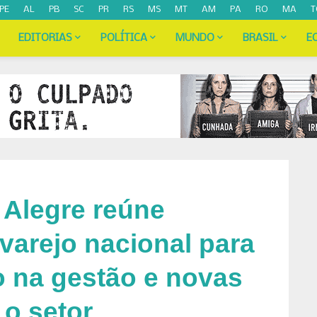
PE
AL
PB
SC
PR
RS
MS
MT
AM
PA
RO
MA
T
EDITORIAS
POLÍTICA
MUNDO
BRASIL
E
 Alegre reúne
 varejo nacional para
o na gestão e novas
 o setor