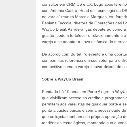
consultor em CRM,CS e CX. Logo após teremos
com Antonio Castro, Head de Tecnologia da DB
no varejo" reunirá Marcelo Marques, co- foun
Fabiana Taccola, diretora de Operações das L
WayUp Brasil. As lideranças debaterão como a t
gestão, podem fortalecer o relacionamento e a
varejo a se adaptar a nova dinâmica do merca
De acordo com Burtet, "o evento é uma oportuni
companhias referência em seu setor para enfr
competitivo como o varejo. Inovar deixou de s
Sobre a WayUp Brasil
Fundada há 10 anos em Porto Alegre, a WayUp B
que viabilizam acesso ao crédito e programas 
permitem aos varejistas de qualquer porte e se
ponta a custos baixos e sem a necessidade de 
que os lojistas tenham sua própria operação de 
tendências tecnológicas, mantendo sua autonom