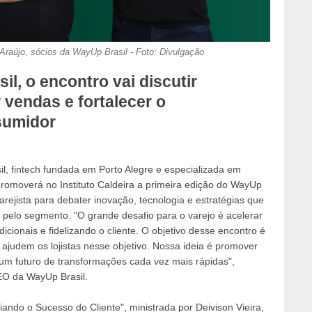
 Araújo, sócios da WayUp Brasil - Foto: Divulgação
l, o encontro vai discutir
r vendas e fortalecer o
sumidor
, fintech fundada em Porto Alegre e especializada em
 promoverá no Instituto Caldeira a primeira edição do WayUp
varejista para debater inovação, tecnologia e estratégias que
 pelo segmento. "O grande desafio para o varejo é acelerar
cionais e fidelizando o cliente. O objetivo desse encontro é
ajudem os lojistas nesse objetivo. Nossa ideia é promover
um futuro de transformações cada vez mais rápidas",
EO da WayUp Brasil.
ando o Sucesso do Cliente", ministrada por Deivison Vieira,