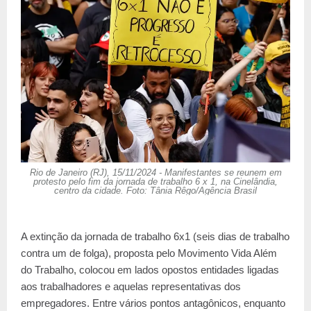
Rio de Janeiro (RJ), 15/11/2024 - Manifestantes se reunem em
protesto pelo fim da jornada de trabalho 6 x 1, na Cinelândia,
centro da cidade. Foto: Tânia Rêgo/Agência Brasil
A extinção da jornada de trabalho 6x1 (seis dias de trabalho
contra um de folga), proposta pelo Movimento Vida Além
do Trabalho, colocou em lados opostos entidades ligadas
aos trabalhadores e aquelas representativas dos
empregadores. Entre vários pontos antagônicos, enquanto