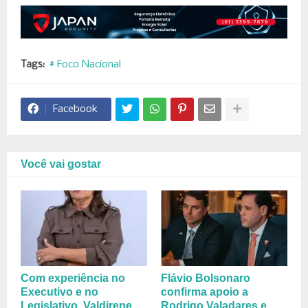
Tags:
# Foco Nacional
Facebook
Você vai gostar
Com experiência no
Flávio Bolsonaro
Executivo e no
confirma apoio a
Legislativo, Valdirene
Rodrigo Valadares e