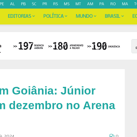
PE
AL
PB
SC
PR
RS
MS
MT
AM
PA
RO
MA
T
EDITORIAS
POLÍTICA
MUNDO
BRASIL
E
m Goiânia: Júnior
m dezembro no Arena
, 2024
0