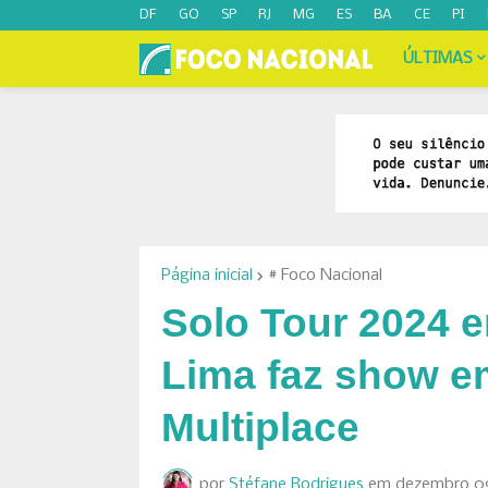
DF
GO
SP
RJ
MG
ES
BA
CE
PI
ÚLTIMAS
Página inicial
# Foco Nacional
Solo Tour 2024 e
Lima faz show e
Multiplace
por
Stéfane Rodrigues
em
dezembro 09