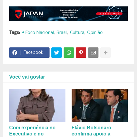
Tags:
# Foco Nacional
Brasil
Cultura
Opinião
Facebook
Você vai gostar
Com experiência no
Flávio Bolsonaro
Executivo e no
confirma apoio a