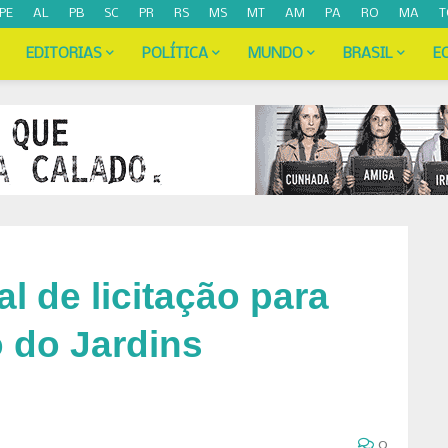
PE
AL
PB
SC
PR
RS
MS
MT
AM
PA
RO
MA
T
EDITORIAS
POLÍTICA
MUNDO
BRASIL
E
l de licitação para
 do Jardins
0