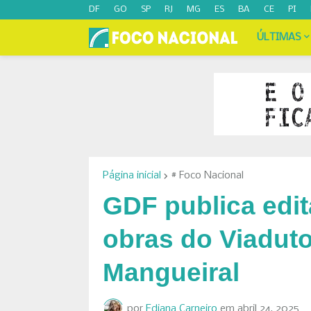
DF
GO
SP
RJ
MG
ES
BA
CE
PI
ÚLTIMAS
Página inicial
# Foco Nacional
GDF publica edita
obras do Viaduto
Mangueiral
por
Ediana Carneiro
em
abril 24, 2025