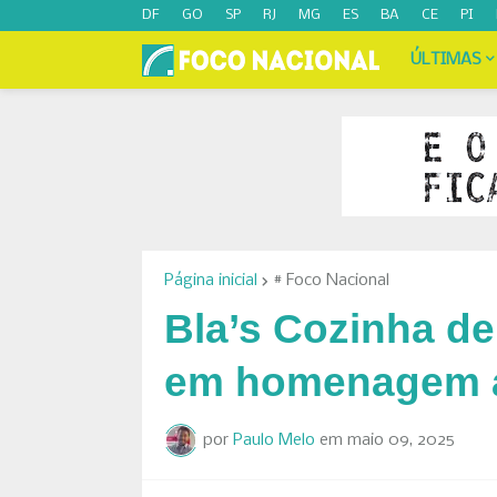
DF
GO
SP
RJ
MG
ES
BA
CE
PI
ÚLTIMAS
Página inicial
# Foco Nacional
Bla’s Cozinha de
em homenagem a
por
Paulo Melo
em
maio 09, 2025