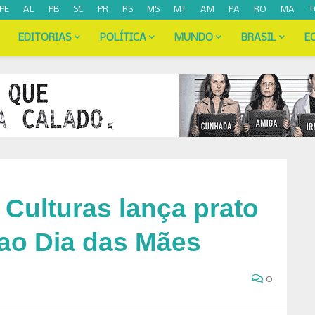
PE
AL
PB
SC
PR
RS
MS
MT
AM
PA
RO
MA
T
EDITORIAS
POLÍTICA
MUNDO
BRASIL
E
 Culturas lança prato
o Dia das Mães
0