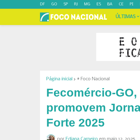
DF
GO
SP
RJ
MG
ES
BA
CE
PI
ÚLTIMAS
Página inicial
# Foco Nacional
Fecomércio-GO,
promovem Jornad
Forte 2025
por
Ediana Carneiro
em
maio 12, 2025