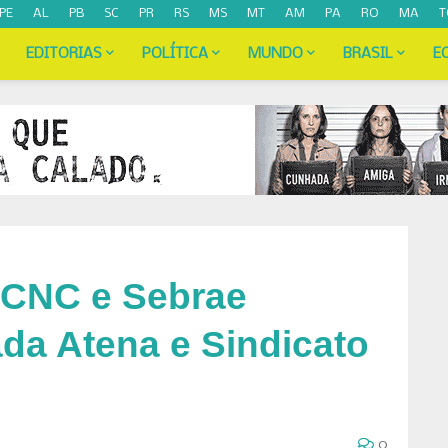
PE
AL
PB
SC
PR
RS
MS
MT
AM
PA
RO
MA
T
EDITORIAS
POLÍTICA
MUNDO
BRASIL
E
 CNC e Sebrae
a Atena e Sindicato
0