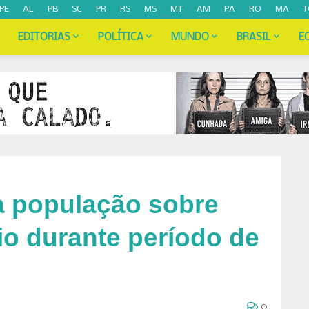
PE
AL
PB
SC
PR
RS
MS
MT
AM
PA
RO
MA
T
EDITORIAS
POLÍTICA
MUNDO
BRASIL
E
ta população sobre
io durante período de
0