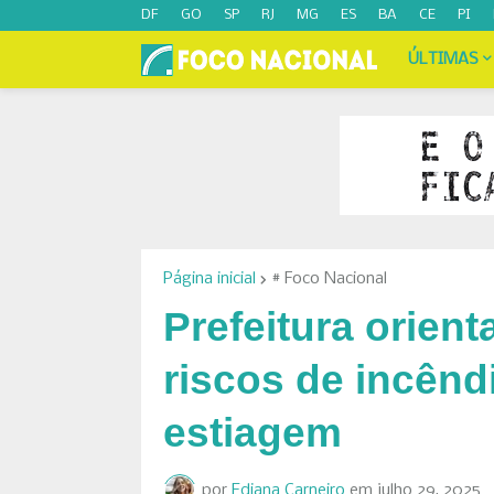
DF
GO
SP
RJ
MG
ES
BA
CE
PI
ÚLTIMAS
Página inicial
# Foco Nacional
Prefeitura orien
riscos de incênd
estiagem
por
Ediana Carneiro
em
julho 29, 2025