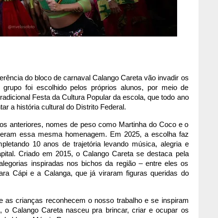
everência do bloco de carnaval Calango Careta vão invadir os
grupo foi escolhido pelos próprios alunos, por meio de
adicional Festa da Cultura Popular da escola, que todo ano
r a história cultural do Distrito Federal.
os anteriores, nomes de peso como Martinha do Coco e o
ceberam essa mesma homenagem. Em 2025, a escolha faz
pletando 10 anos de trajetória levando música, alegria e
pital. Criado em 2015, o Calango Careta se destaca pela
alegorias inspiradas nos bichos da região – entre eles os
ra Cápi e a Calanga, que já viraram figuras queridas do
ue as crianças reconhecem o nosso trabalho e se inspiram
l, o Calango Careta nasceu pra brincar, criar e ocupar os