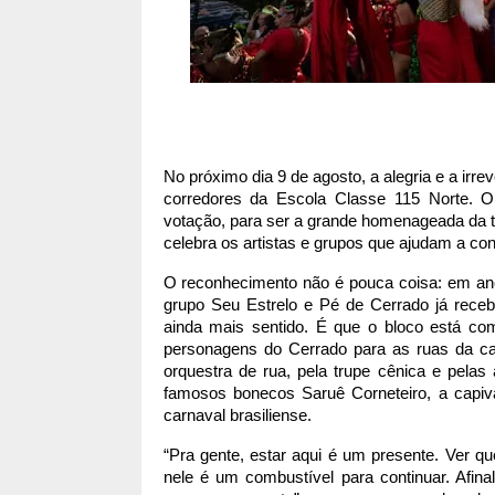
No próximo dia 9 de agosto, a alegria e a irr
corredores da Escola Classe 115 Norte. O 
votação, para ser a grande homenageada da tr
celebra os artistas e grupos que ajudam a conta
O reconhecimento não é pouca coisa: em an
grupo Seu Estrelo e Pé de Cerrado já re
ainda mais sentido. É que o bloco está com
personagens do Cerrado para as ruas da ca
orquestra de rua, pela trupe cênica e pelas 
famosos bonecos Saruê Corneteiro, a capiva
carnaval brasiliense.
“Pra gente, estar aqui é um presente. Ver q
nele é um combustível para continuar. Afina