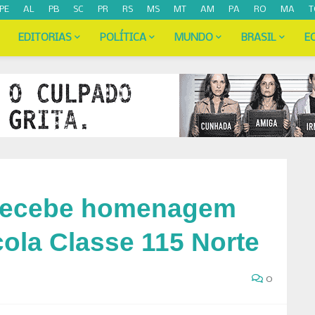
PE
AL
PB
SC
PR
RS
MS
MT
AM
PA
RO
MA
T
EDITORIAS
POLÍTICA
MUNDO
BRASIL
E
 recebe homenagem
ola Classe 115 Norte
0