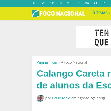
DF
GO
SP
RJ
MG
ES
BA
CE
PI
ÚLTIMAS
Página inicial
# Foco Nacional
Calango Careta
de alunos da Esc
por
Paulo Melo
em
agosto 07, 2025