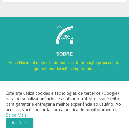
SOBRE
Foco Nacional é um site de notícias. Informação precisa para
quem toma decisões importantes.
Este site utiliza cookies e tecnologias de terceiros (Google)
para personalizar anúncios e analisar o tráfego. Isso é feito
para garantir e entregar a melhor experiência ao usuário. Ao
Copyright ©
2026
Foco Nacional
acessar, você concorda com a política de monitoramento.
Saiba Mais
INÍCIO
SOBRE
CONTATO
LGPD
EXPEDIENTE
Aceitar !
EDITORIAL
MÍDIA KIT
FOCO ZAP