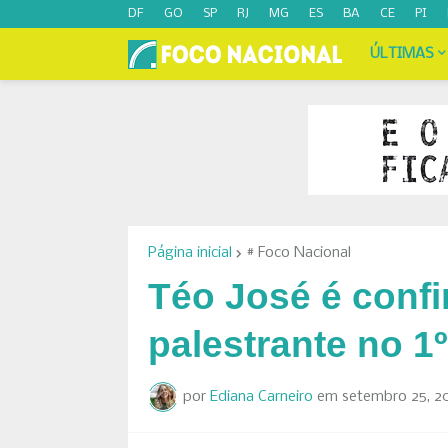
DF
GO
SP
RJ
MG
ES
BA
CE
PI
ÚLTIMAS
Página inicial
# Foco Nacional
Téo José é conf
palestrante no 
por
Ediana Carneiro
em
setembro 25, 2