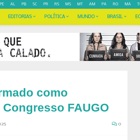
PE
AL
PB
SC
PR
RS
MS
MT
AM
PA
RO
MA
T
EDITORIAS
POLÍTICA
MUNDO
BRASIL
E
irmado como
1º Congresso FAUGO
025
0