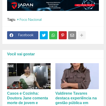
Tags:
# Foco Nacional
Facebook
Você vai gostar
Casos e Cozinha:
Valdirene Tavares
Doutora Jane comenta
destaca experiência na
morte de jovem e
gestão pública em