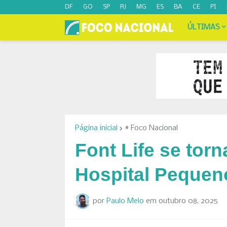
DF
GO
SP
RJ
MG
ES
BA
CE
PI
ÚLTIMAS
Página inicial
# Foco Nacional
Font Life se torn
Hospital Pequeno
por
Paulo Melo
em
outubro 08, 2025