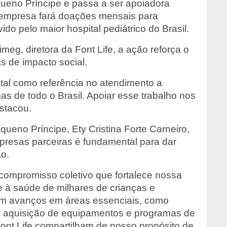
queno Príncipe e passa a ser apoiadora
. A empresa fará doações mensais para
ido pelo maior hospital pediátrico do Brasil.
eg, diretora da Font Life, a ação reforça o
 de impacto social.
tal como referência no atendimento a
s de todo o Brasil. Apoiar esse trabalho nos
stacou.
queno Príncipe, Ety Cristina Forte Carneiro,
presas parceiras é fundamental para dar
ão.
compromisso coletivo que fortalece nossa
 e à saúde de milhares de crianças e
em avanços em áreas essenciais, como
as, aquisição de equipamentos e programas de
t Life compartilham de nosso propósito de