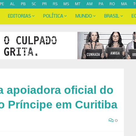
PE
AL
PB
SC
PR
RS
MS
MT
AM
PA
RO
MA
T
EDITORIAS
POLÍTICA
MUNDO
BRASIL
E
a apoiadora oficial do
 Príncipe em Curitiba
0