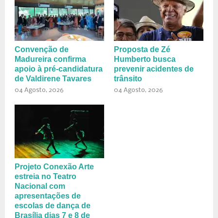
Convenção de
Proposta de Zé
Madureira confirma
Humberto busca
apoio à pré-candidatura
prevenir acidentes de
de Valdirene Tavares
trânsito
04 Agosto, 2026
04 Agosto, 2026
Projeto Conexão Arte
estreia no Teatro
Nacional com
apresentações de
escolas de dança de
Brasília dias 7 e 8 de