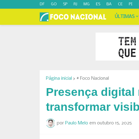
DF
GO
SP
RJ
MG
ES
BA
CE
PI
ÚLTIMAS
Página inicial
# Foco Nacional
Presença digital
transformar visi
por
Paulo Melo
em
outubro 15, 2025