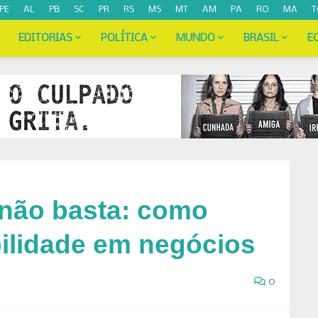
PE
AL
PB
SC
PR
RS
MS
MT
AM
PA
RO
MA
T
EDITORIAS
POLÍTICA
MUNDO
BRASIL
E
 não basta: como
bilidade em negócios
0