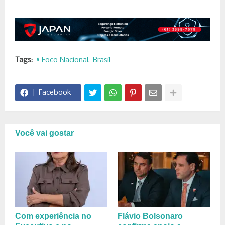
Tags:
# Foco Nacional
Brasil
Facebook
Você vai gostar
Com experiência no
Flávio Bolsonaro