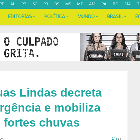
PE
AL
PB
SC
PR
RS
MS
MT
AM
PA
RO
MA
T
EDITORIAS
POLÍTICA
MUNDO
BRASIL
E
uas Lindas decreta
rgência e mobiliza
s fortes chuvas
25
0