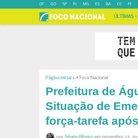
DF
GO
SP
RJ
MG
ES
BA
CE
PI
ÚLTIMAS
Página inicial
# Foco Nacional
Prefeitura de Ág
Situação de Eme
força-tarefa apó
por
Sérgio Ribeiro
em
novembro 27, 20