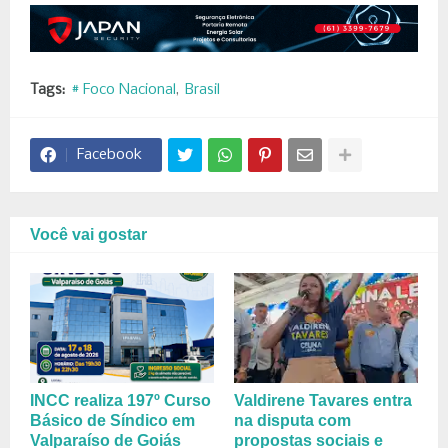
Tags:
# Foco Nacional
Brasil
Facebook
Você vai gostar
INCC realiza 197º Curso
Valdirene Tavares entra
Básico de Síndico em
na disputa com
Valparaíso de Goiás
propostas sociais e