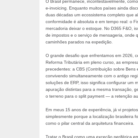
O Brasil permanece, incontestavelmente, com
e-invoicing. Enquanto muitos países ainda disc
duas décadas um ecossistema completo que ab
conformidade é absoluta e em tempo real: o Fi
mercadoria deixar o estoque. No D365 F&O, iss
de impostos e o serviço de mensageria, onde q
caminhões parados na expedição.
O grande desafio que enfrentamos em 2026, co
Reforma Tributária em pleno curso, as empresa
precedentes: a CBS (Contribuição sobre Bens e
convivendo simultaneamente com o antigo reg
soluções de ERP, isso significa configurar um 
apuração distintas para a mesma transação, ge
o terreno para o split payment — a retenção a
Em meus 15 anos de experiência, já vi projeto
simplesmente porque a localização brasileira f
como o pilar central da arquitetura financeira.
Tratar o Brasil como uma exceção periférica em