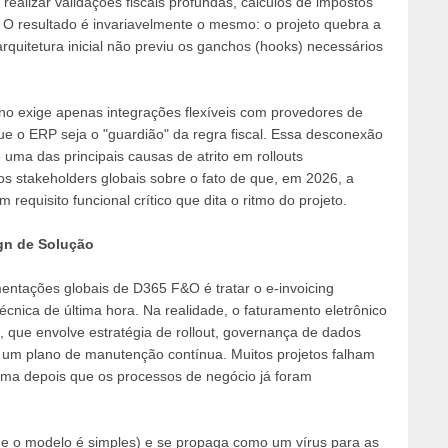
ealizar validações fiscais profundas, cálculos de impostos
e. O resultado é invariavelmente o mesmo: o projeto quebra a
rquitetura inicial não previu os ganchos (hooks) necessários
o exige apenas integrações flexíveis com provedores de
ue o ERP seja o "guardião" da regra fiscal. Essa desconexão
 uma das principais causas de atrito em rollouts
s stakeholders globais sobre o fato de que, em 2026, a
requisito funcional crítico que dita o ritmo do projeto.
gn de Solução
ntações globais de D365 F&O é tratar o e-invoicing
nica de última hora. Na realidade, o faturamento eletrônico
que envolve estratégia de rollout, governança de dados
um plano de manutenção contínua. Muitos projetos falham
tema depois que os processos de negócio já foram
de o modelo é simples) e se propaga como um vírus para as