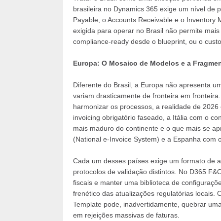
brasileira no Dynamics 365 exige um nível de 
Payable, o Accounts Receivable e o Inventory
exigida para operar no Brasil não permite mai
compliance-ready desde o blueprint, ou o custo 
Europa: O Mosaico de Modelos e a Fragmen
Diferente do Brasil, a Europa não apresenta 
variam drasticamente de fronteira em fronteira.
harmonizar os processos, a realidade de 2026
invoicing obrigatório faseado, a Itália com o 
mais maduro do continente e o que mais se apr
(National e-Invoice System) e a Espanha com o
Cada um desses países exige um formato de arq
protocolos de validação distintos. No D365 F&O,
fiscais e manter uma biblioteca de configuraç
frenético das atualizações regulatórias locais.
Template pode, inadvertidamente, quebrar uma 
em rejeições massivas de faturas.