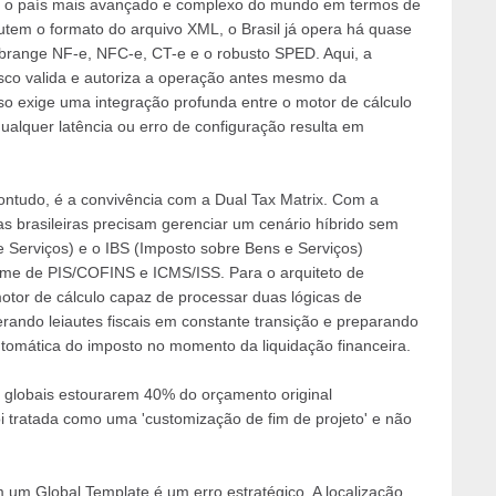
o o país mais avançado e complexo do mundo em termos de
utem o formato do arquivo XML, o Brasil já opera há quase
range NF-e, NFC-e, CT-e e o robusto SPED. Aqui, a
sco valida e autoriza a operação antes mesmo da
o exige uma integração profunda entre o motor de cálculo
ualquer latência ou erro de configuração resulta em
ntudo, é a convivência com a Dual Tax Matrix. Com a
s brasileiras precisam gerenciar um cenário híbrido sem
 Serviços) e o IBS (Imposto sobre Bens e Serviços)
ime de PIS/COFINS e ICMS/ISS. Para o arquiteto de
motor de cálculo capaz de processar duas lógicas de
rando leiautes fiscais em constante transição e preparando
utomática do imposto no momento da liquidação financeira.
s globais estourarem 40% do orçamento original
oi tratada como uma 'customização de fim de projeto' e não
 um Global Template é um erro estratégico. A localização