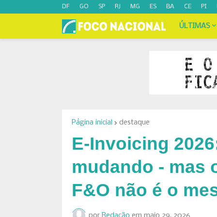
DF
GO
SP
RJ
MG
ES
BA
CE
PI
ÚLTIMAS
Página inicial
destaque
E-Invoicing 202
mudando - mas o
F&O não é o me
por
Redação
em
maio 29, 2026