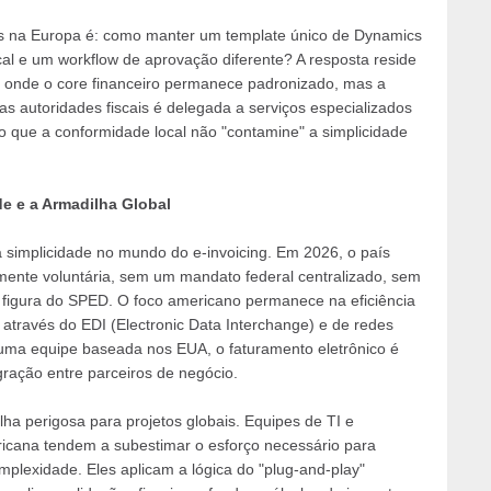
is na Europa é: como manter um template único de Dynamics
al e um workflow de aprovação diferente? A resposta reside
, onde o core financeiro permanece padronizado, mas a
 autoridades fiscais é delegada a serviços especializados
o que a conformidade local não "contamine" a simplicidade
e e a Armadilha Global
simplicidade no mundo do e-invoicing. Em 2026, o país
ente voluntária, sem um mandato federal centralizado, sem
 figura do SPED. O foco americano permanece na eficiência
através do EDI (Electronic Data Interchange) e de redes
uma equipe baseada nos EUA, o faturamento eletrônico é
gração entre parceiros de negócio.
lha perigosa para projetos globais. Equipes de TI e
ricana tendem a subestimar o esforço necessário para
lexidade. Eles aplicam a lógica do "plug-and-play"