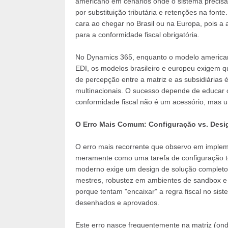
americano em cenários onde o sistema precisa r
por substituição tributária e retenções na font
cara ao chegar no Brasil ou na Europa, pois a a
para a conformidade fiscal obrigatória.
No Dynamics 365, enquanto o modelo american
EDI, os modelos brasileiro e europeu exigem q
de percepção entre a matriz e as subsidiárias é
multinacionais. O sucesso depende de educar o
conformidade fiscal não é um acessório, mas um 
O Erro Mais Comum: Configuração vs. Desi
O erro mais recorrente que observo em impleme
meramente como uma tarefa de configuração téc
moderno exige um design de solução completo, 
mestres, robustez em ambientes de sandbox e 
porque tentam "encaixar" a regra fiscal no sis
desenhados e aprovados.
Este erro nasce frequentemente na matriz (on