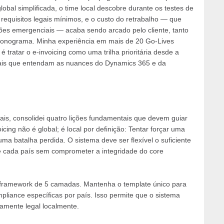
obal simplificada, o time local descobre durante os testes de
requisitos legais mínimos, e o custo do retrabalho — que
es emergenciais — acaba sendo arcado pelo cliente, tanto
ronograma. Minha experiência em mais de 20 Go-Lives
tratar o e-invoicing como uma trilha prioritária desde a
ocais que entendam as nuances do Dynamics 365 e da
nais, consolidei quatro lições fundamentais que devem guiar
ing não é global; é local por definição: Tentar forçar uma
ma batalha perdida. O sistema deve ser flexível o suficiente
e cada país sem comprometer a integridade do core
e framework de 5 camadas. Mantenha o template único para
pliance específicas por país. Isso permite que o sistema
amente legal localmente.