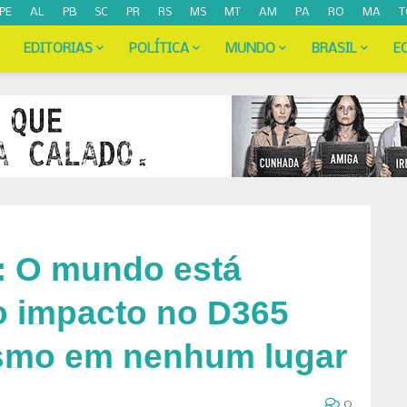
PE
AL
PB
SC
PR
RS
MS
MT
AM
PA
RO
MA
T
EDITORIAS
POLÍTICA
MUNDO
BRASIL
E
6: O mundo está
 impacto no D365
smo em nenhum lugar
0