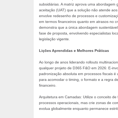
subsidiárias. A matriz aprova uma abordagem gl
aceitação (UAT) que a solução não atende aos 
envolve redesenho de processos e customizaçõ
em termos financeiros quanto em atrasos no c
demonstra que a única abordagem sustentável é 
fase de proposta, envolvendo especialistas l
legislação vigente.
Lições Aprendidas e Melhores Práticas
Ao longo de anos liderando rollouts multinacio
qualquer projeto de D365 F&O em 2026: E-invoic
padronização absoluta em processos fiscais é u
para acomodar o timing, o formato e a regra d
financeiro.
Arquitetura em Camadas: Utilize o conceito d
processos operacionais, mas crie zonas de com
evolua globalmente enquanto permanece estrit