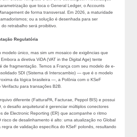
parametrização que toca o General Ledger, o Accounts
 Management de forma transversal. Em 2026, a maturidade
s amadorismos; ou a solução é desenhada para ser
do retrabalho será proibitivo.
tação Regulatória
um modelo único, mas sim um mosaico de exigências que
 Embora a diretiva ViDA (VAT in the Digital Age) tente
 é de fragmentação. Temos a França com seu modelo de e-
consolidado SDI (Sistema di Interscambio) — que é o modelo
oxima da lógica brasileira —, a Polônia com o KSeF
 Verifactu para transações B2B.
uivo diferente (FatturaPA, Facturae, Peppol BIS) e possui
 o desafio arquitetural é gerenciar múltiplos conectores
ões de Electronic Reporting (ER) que acompanhe o ritmo
 O risco de desalinhamento é alto: uma atualização no Global
regra de validação específica do KSeF polonês, resultando