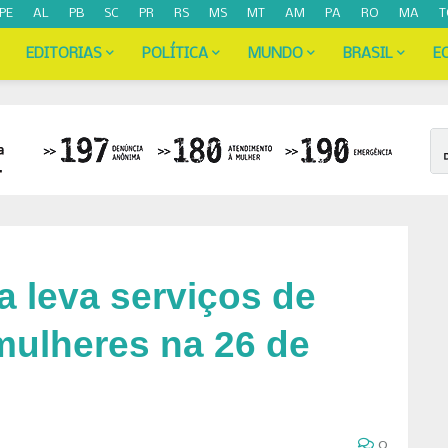
PE
AL
PB
SC
PR
RS
MS
MT
AM
PA
RO
MA
T
EDITORIAS
POLÍTICA
MUNDO
BRASIL
E
 leva serviços de
mulheres na 26 de
0