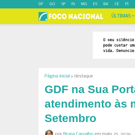
DF
GO
SP
RJ
MG
ES
BA
CE
PI
ÚLTIMAS
Página inicial
destaque
GDF na Sua Porta
atendimento às 
Setembro
por
Bruna Carvalho
em
maio 25, 2026