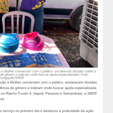
o à Mulher conversam com o público, esclarecem dúvidas sobre a
 de gênero e indicam onde buscar ajuda especializada | Foto:
ivulgação/SMDF
eção à Mulher conversam com o público, esclarecem dúvidas
olência de gênero e indicam onde buscar ajuda especializada.
s no Riacho Fundo II, Itapoã, Paranoá e Samambaia, a SMDF
res.
o serviço no primeiro dia e destacou a praticidade da ação