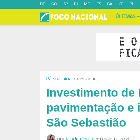
DF
GO
SP
RJ
MG
ES
BA
CE
PI
ÚLTIMAS
Página inicial
destaque
Investimento de 
pavimentação e 
São Sebastião
por
Jaindna Jhulia
em
maio 13, 2026