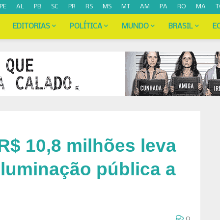
PE
AL
PB
SC
PR
RS
MS
MT
AM
PA
RO
MA
T
EDITORIAS
POLÍTICA
MUNDO
BRASIL
E
R$ 10,8 milhões leva
iluminação pública a
0