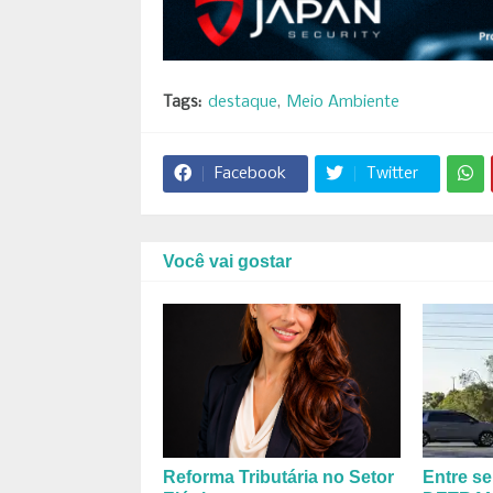
Tags:
destaque
Meio Ambiente
Facebook
Twitter
Você vai gostar
Reforma Tributária no Setor
Entre se