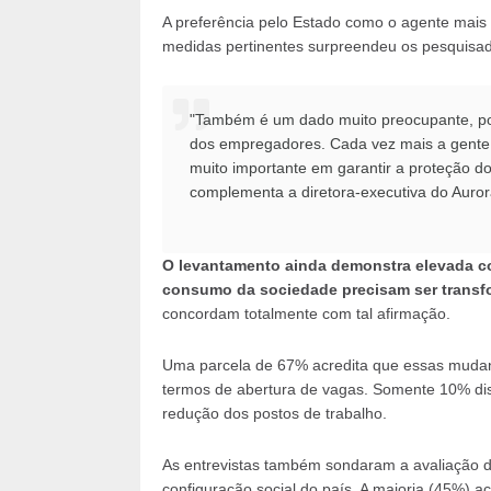
A preferência pelo Estado como o agente mais
medidas pertinentes surpreendeu os pesquisad
"Também é um dado muito preocupante, por
dos empregadores. Cada vez mais a gente v
muito importante em garantir a proteção d
complementa a diretora-executiva do Auror
O levantamento ainda demonstra elevada c
consumo da sociedade precisam ser transfor
concordam totalmente com tal afirmação.
Uma parcela de 67% acredita que essas mudanç
termos de abertura de vagas. Somente 10% dis
redução dos postos de trabalho.
As entrevistas também sondaram a avaliação da
configuração social do país. A maioria (45%) a