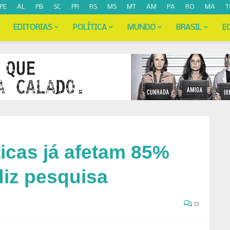
PE
AL
PB
SC
PR
RS
MS
MT
AM
PA
RO
MA
T
EDITORIAS
POLÍTICA
MUNDO
BRASIL
E
icas já afetam 85%
diz pesquisa
0