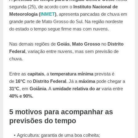
segunda (25), de acordo com o
Instituto Nacional de
Meteorologia (
INMET
)
, apresenta pancadas de chuva em
grande parte de Mato Grosso do Sul. Na região nordeste
do estado o tempo segue firme mas com nuvens.
Nas demais regiões de
Goiás
,
Mato Grosso
no
Distrito
Federal
, variação entre nuvens, mas sem previsão de
chuva.
Entre as
capitais
, a
temperatura mínima
prevista é
de
16°C
no
Distrito Federal
. Já a
máxima
pode chegar a
31
°
C
, em
Goiânia
. A
umidade relativa do ar
varia entre
40% e 90%.
5 motivos para acompanhar as
previsões do tempo
Agricultura: garantia de uma boa colheita;