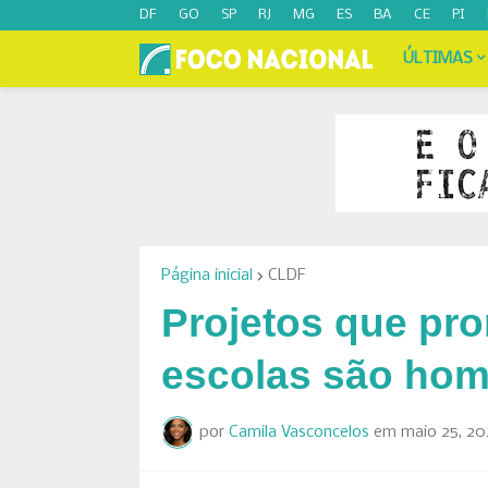
DF
GO
SP
RJ
MG
ES
BA
CE
PI
ÚLTIMAS
Página inicial
CLDF
Projetos que pr
escolas são ho
por
Camila Vasconcelos
em
maio 25, 20