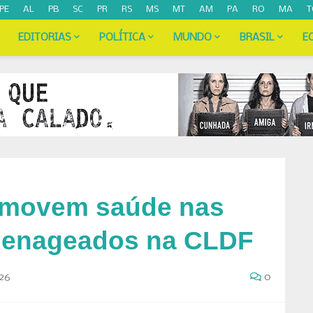
PE
AL
PB
SC
PR
RS
MS
MT
AM
PA
RO
MA
T
EDITORIAS
POLÍTICA
MUNDO
BRASIL
E
omovem saúde nas
menageados na CLDF
26
0