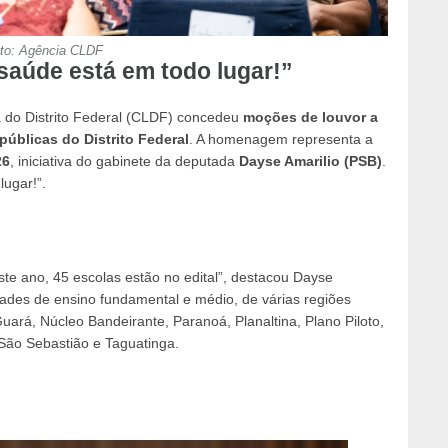
to: Agência CLDF
 saúde está em todo lugar!”
a do Distrito Federal (CLDF) concedeu
moções de louvor a
úblicas do Distrito Federal
. A homenagem representa a
26
, iniciativa do gabinete da deputada
Dayse Amarilio (PSB)
.
lugar!”.
te ano, 45 escolas estão no edital”, destacou Dayse
nidades de ensino fundamental e médio, de várias regiões
uará, Núcleo Bandeirante, Paranoá, Planaltina, Plano Piloto,
ão Sebastião e Taguatinga.