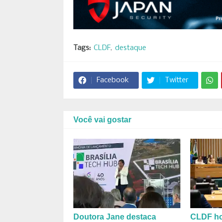
Tags:
CLDF
destaque
Facebook
Twitter
Você vai gostar
Doutora Jane destaca
CLDF h