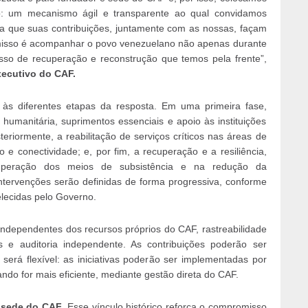
: um mecanismo ágil e transparente ao qual convidamos
a que suas contribuições, juntamente com as nossas, façam
misso é acompanhar o povo venezuelano não apenas durante
so de recuperação e reconstrução que temos pela frente”,
xecutivo do CAF.
às diferentes etapas da resposta. Em uma primeira fase,
humanitária, suprimentos essenciais e apoio às instituições
eriormente, a reabilitação de serviços críticos nas áreas de
e conectividade; e, por fim, a recuperação e a resiliência,
cuperação dos meios de subsistência e na redução da
 intervenções serão definidas de forma progressiva, conforme
elecidas pelo Governo.
dependentes dos recursos próprios do CAF, rastreabilidade
icos e auditoria independente. As contribuições poderão ser
erá flexível: as iniciativas poderão ser implementadas por
ndo for mais eficiente, mediante gestão direta do CAF.
 sede do CAF
. Esse vínculo histórico reforça o compromisso