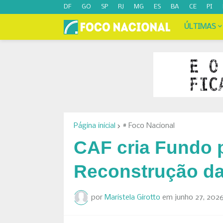
DF
GO
SP
RJ
MG
ES
BA
CE
PI
ÚLTIMAS
Página inicial
# Foco Nacional
CAF cria Fundo 
Reconstrução da
por
Maristela Girotto
em
junho 27, 202