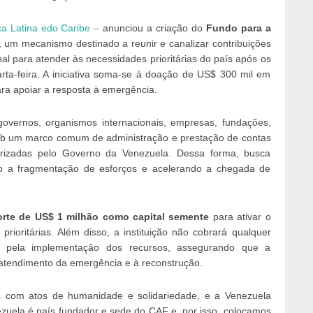
a Latina edo Caribe –
anunciou a criação do
Fundo para a
, um mecanismo destinado a reunir e canalizar contribuições
al para atender às necessidades prioritárias do país após os
arta-feira. A iniciativa soma-se à doação de US$ 300 mil em
ara apoiar a resposta à emergência.
governos, organismos internacionais, empresas, fundações,
s sob um marco comum de administração e prestação de contas
priorizadas pelo Governo da Venezuela. Dessa forma, busca
o a fragmentação de esforços e acelerando a chegada de
orte de US$ 1 milhão como capital semente
para ativar o
 prioritárias. Além disso, a instituição não cobrará qualquer
em pela implementação dos recursos, assegurando que a
o atendimento da emergência e à reconstrução.
s com atos de humanidade e solidariedade, e a Venezuela
ezuela é país fundador e sede do CAF e, por isso, colocamos