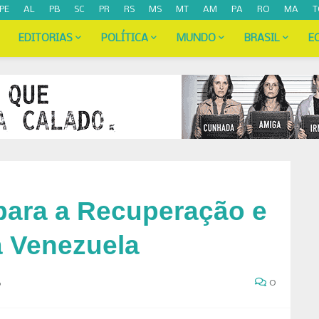
PE
AL
PB
SC
PR
RS
MS
MT
AM
PA
RO
MA
T
EDITORIAS
POLÍTICA
MUNDO
BRASIL
E
para a Recuperação e
 Venezuela
6
0