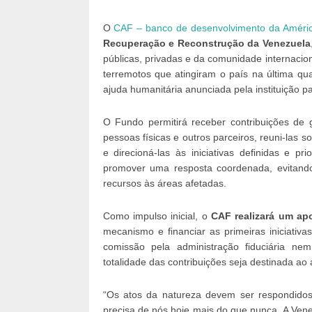
O
CAF – banco de desenvolvimento da Améric
Recuperação e Reconstrução da Venezuela
públicas, privadas e da comunidade internacion
terremotos que atingiram o país na última qu
ajuda humanitária anunciada pela instituição p
O Fundo permitirá receber contribuições de 
pessoas físicas e outros parceiros, reuni-la
e direcioná-las às iniciativas definidas e 
promover uma resposta coordenada, evitand
recursos às áreas afetadas.
Como impulso inicial, o
CAF realizará um ap
mecanismo e financiar as primeiras iniciativas
comissão pela administração fiduciária n
totalidade das contribuições seja destinada a
“Os atos da natureza devem ser respondido
precisa de nós hoje mais do que nunca. A Ven