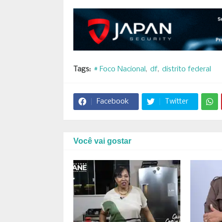
Tags:
# Foco Nacional
df
distrito federal
Facebook
Twitter
Você vai gostar