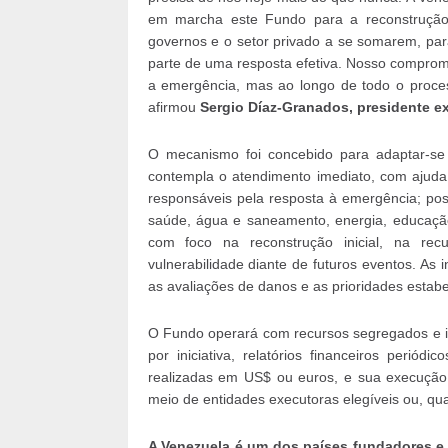
em marcha este Fundo para a reconstrução
governos e o setor privado a se somarem, par
parte de uma resposta efetiva. Nosso compro
a emergência, mas ao longo de todo o proces
afirmou
Sergio Díaz-Granados, presidente e
O mecanismo foi concebido para adaptar-se 
contempla o atendimento imediato, com ajuda 
responsáveis pela resposta à emergência; post
saúde, água e saneamento, energia, educação 
com foco na reconstrução inicial, na re
vulnerabilidade diante de futuros eventos. As
as avaliações de danos e as prioridades estab
O Fundo operará com recursos segregados e in
por iniciativa, relatórios financeiros periód
realizadas em US$ ou euros, e sua execução s
meio de entidades executoras elegíveis ou, qua
A Venezuela é um dos países fundadores e