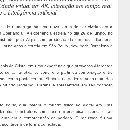
lidade virtual em 4K, interação em tempo real
e inteligência artificial
das do mundo ganha uma nova forma de ser vivida com a
 Uberlândia . A experiência estreia no dia
26 de junho
, no
istrado pela Alqia, com produção da empresa Bluebees,
atina após a estreia em São Paulo ,New York, Barcelona e
depois de Cristo, em uma experiência que atravessa diferentes
rso, a narrativa se constrói a partir da combinação entre
oliseu como ponto central. Símbolo do poder romano e um dos
do Mundo Moderno, a arena é apresentada em seu contexto
ito
figital
, que integra o mundo físico ao digital em uma
mbientes construídos com base em pesquisa histórica e, ao
 ampliam a compreensão do período. O resultado é uma
va acontecem de forma conectada.