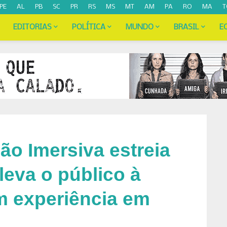
PE
AL
PB
SC
PR
RS
MS
MT
AM
PA
RO
MA
T
EDITORIAS
POLÍTICA
MUNDO
BRASIL
E
ão Imersiva estreia
leva o público à
 experiência em