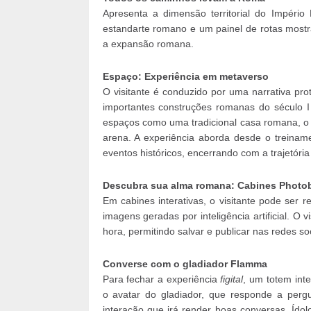
Apresenta a dimensão territorial do Impér
estandarte
romano e um painel de rotas most
a expansão romana.
Espaço: Experiência em metaverso
O visitante é conduzido por uma narrativa pr
importantes construções romanas do século
espaços como uma tradicional casa romana, o 
arena. A experiência aborda desde o treinam
eventos históricos, encerrando com a trajetóri
Descubra sua alma romana: Cabines Photob
Em cabines interativas, o visitante pode ser
imagens geradas por inteligência artificial. O
hora, permitindo salvar e publicar nas redes soc
Converse com o gladiador Flamma
Para fechar a experiência
figital
, um totem inte
o avatar do gladiador, que responde a pergu
interação que irá render boas conversas. Ído