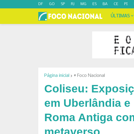
DF
GO
SP
RJ
MG
ES
BA
CE
PI
ÚLTIMAS
Página inicial
# Foco Nacional
Coliseu: Exposiç
em Uberlândia e 
Roma Antiga com
metaverso