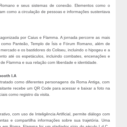
io Romano e seus sistemas de conexão. Elementos como o
ram como a circulação de pessoas e informações sustentava
otagonizada por Caius e Flamma. A jornada percorre as mais
 I como Panteão, Templo de Ísis e Fórum Romano, além de
mercado e os bastidores do Coliseu, incluindo o hipogeu e a
ento até os espetáculos, incluindo combates, encenações e
a de Flamma e sua relação com liberdade e identidade.
ooth I.A
 retratado como diferentes personagens da Roma Antiga, com
 visitante recebe um QR Code para acessar e baixar a foto na
iais como registro da visita.
rativo, com uso de Inteligência Artificial, permite diálogo com
ntas e compartilha informações sobre sua trajetória. Uma
lo em Roma, Flamma foi um gladiador sírio do século I d.C.,