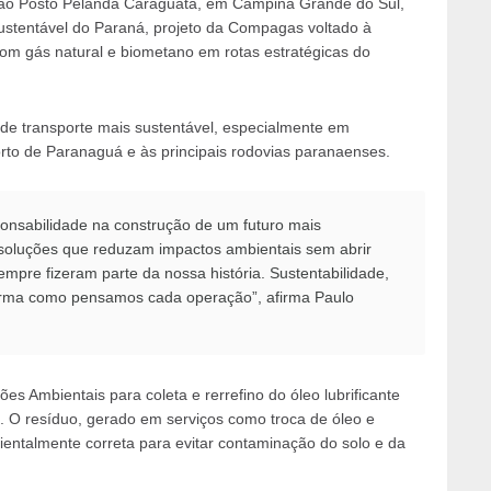
ao Posto Pelanda Caraguatá, em Campina Grande do Sul,
ustentável do Paraná, projeto da Compagas voltado à
om gás natural e biometano em rotas estratégicas do
iz de transporte mais sustentável, especialmente em
orto de Paranaguá e às principais rodovias paranaenses.
onsabilidade na construção de um futuro mais
soluções que reduzam impactos ambientais sem abrir
mpre fizeram parte da nossa história. Sustentabilidade,
forma como pensamos cada operação”, afirma Paulo
es Ambientais para coleta e rerrefino do óleo lubrificante
O resíduo, gerado em serviços como troca de óleo e
entalmente correta para evitar contaminação do solo e da