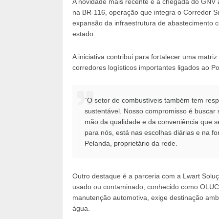
A novidade mais recente é a chegada do GNV 
na BR-116, operação que integra o Corredor S
expansão da infraestrutura de abastecimento c
estado.
A iniciativa contribui para fortalecer uma matr
corredores logísticos importantes ligados ao P
“O setor de combustíveis também tem resp
sustentável. Nosso compromisso é buscar 
mão da qualidade e da conveniência que se
para nós, está nas escolhas diárias e na 
Pelanda, proprietário da rede.
Outro destaque é a parceria com a Lwart Soluçõ
usado ou contaminado, conhecido como OLUC. 
manutenção automotiva, exige destinação ambi
água.