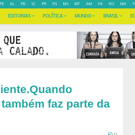
PE
AL
PB
SC
PR
RS
MS
MT
AM
PA
RO
MA
T
EDITORIAS
POLÍTICA
MUNDO
BRASIL
E
iente.Quando
 também faz parte da
0