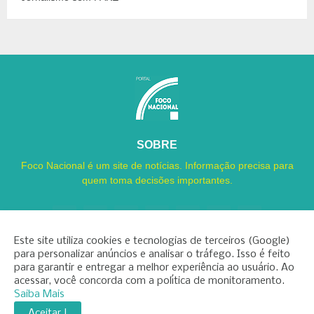
SOBRE
Foco Nacional é um site de notícias. Informação precisa para
quem toma decisões importantes.
Este site utiliza cookies e tecnologias de terceiros (Google)
para personalizar anúncios e analisar o tráfego. Isso é feito
para garantir e entregar a melhor experiência ao usuário. Ao
Copyright ©
2026
Foco Nacional
acessar, você concorda com a política de monitoramento.
Saiba Mais
INÍCIO
SOBRE
CONTATO
LGPD
EXPEDIENTE
Aceitar !