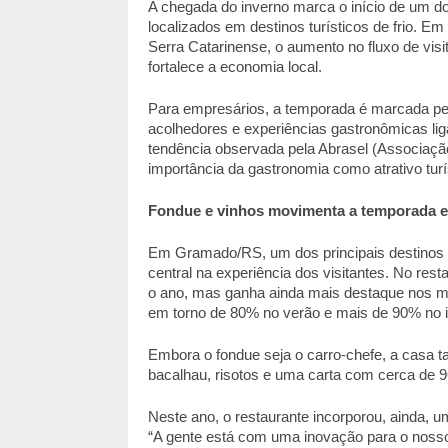
A chegada do inverno marca o início de um do
localizados em destinos turísticos de frio. E
Serra Catarinense, o aumento no fluxo de visit
fortalece a economia local. 
Para empresários, a temporada é marcada pel
acolhedores e experiências gastronômicas lig
tendência observada pela Abrasel (Associação
importância da gastronomia como atrativo turí
Fondue e vinhos movimenta a temporada 
Em Gramado/RS, um dos principais destinos tu
central na experiência dos visitantes. No resta
o ano, mas ganha ainda mais destaque nos me
em torno de 80% no verão e mais de 90% no inve
Embora o fondue seja o carro-chefe, a casa t
bacalhau, risotos e uma carta com cerca de 96
Neste ano, o restaurante incorporou, ainda, um
“A gente está com uma inovação para o nosso 