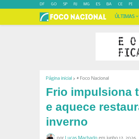
DF
GO
SP
RJ
MG
ES
BA
CE
PI
ÚLTIMAS
Página inicial
# Foco Nacional
Frio impulsiona
e aquece restau
inverno
por
Lucas Machado
em
junho 17, 2026