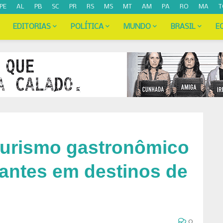
PE
AL
PB
SC
PR
RS
MS
MT
AM
PA
RO
MA
T
EDITORIAS
POLÍTICA
MUNDO
BRASIL
E
 turismo gastronômico
rantes em destinos de
0