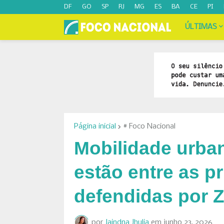
DF
GO
SP
RJ
MG
ES
BA
CE
PI
ÚLTIMAS
Página inicial
# Foco Nacional
Mobilidade urban
estão entre as p
defendidas por 
por
Jaindna Jhulia
em
junho 23, 2026