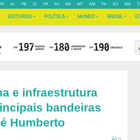
PE
AL
PB
SC
PR
RS
MS
MT
AM
PA
RO
MA
T
EDITORIAS
POLÍTICA
MUNDO
BRASIL
E
a e infraestrutura
rincipais bandeiras
Zé Humberto
0