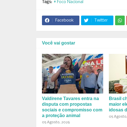
Tags:
# Foco Nacional
Facebook
Twitter
Você vai gostar
Valdirene Tavares entra na
Brasil c
disputa com propostas
maior el
sociais e compromisso com
idosas d
a proteção animal
05 Agosto
05 Agosto, 2026