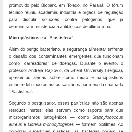
promovido pelo Biopark, em Toledo, no Paraná. O fórum
técnico reuniu academia, indústria e órgãos de regulação
para discutir soluções contra patógenos que já
demonstram resistência a antibióticos de última linha.
Microplásticos e a "Plastisfera"
Além do perigo bacteriano, a segurança alimentar enfrenta
o desafio dos contaminantes emergentes que funcionam
como "carreadores" de doenças. Durante o evento, o
professor Andreja Rajkovic, da Ghent University (Bélgica),
apresentou alertas sobre como micro e nanoplásticos
estão redefinindo os riscos sanitários por meio da chamada
"Plastisfera".
Segundo o pesquisador, essas partículas não são apenas
resíduos inertes; elas servem como suporte para que
microrganismos patogênicos — como
Staphylococcus
aureus
e
Listeria monocytogenes
— formem biofilmes. Ao
colonizar superfícies plásticas, as bactérias podem se