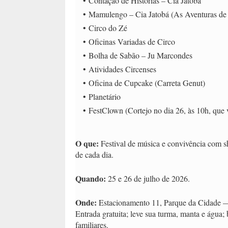
Contação de Histórias – Cia Jatobá
Mamulengo – Cia Jatobá (As Aventuras de
Circo do Zé
Oficinas Variadas de Circo
Bolha de Sabão – Ju Marcondes
Atividades Circenses
Oficina de Cupcake (Carreta Genut)
Planetário
FestClown (Cortejo no dia 26, às 10h, que v
O que:
Festival de música e convivência com sho
de cada dia.
Quando:
25 e 26 de julho de 2026.
Onde:
Estacionamento 11, Parque da Cidade — 
Entrada gratuita; leve sua turma, manta e água; b
familiares.