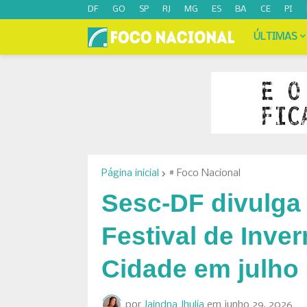
DF
GO
SP
RJ
MG
ES
BA
CE
PI
ÚLTIMAS
Página inicial
# Foco Nacional
Sesc-DF divulga
Festival de Inve
Cidade em julho
por
Jaindna Jhulia
em
junho 29, 2026