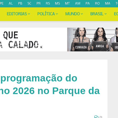
PE
AL
PB
SC
PR
RS
MS
MT
AM
PA
RO
MA
T
EDITORIAS
POLÍTICA
MUNDO
BRASIL
E
 programação do
rno 2026 no Parque da
0