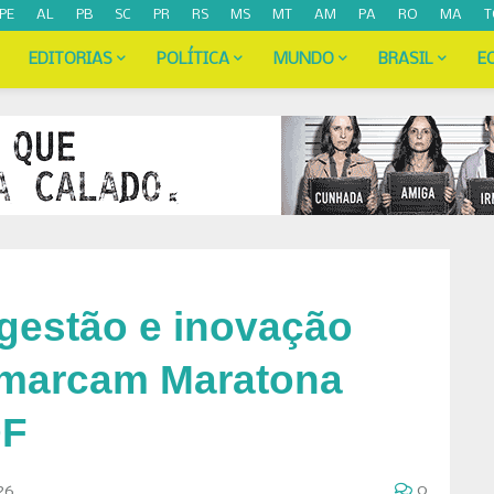
PE
AL
PB
SC
PR
RS
MS
MT
AM
PA
RO
MA
T
EDITORIAS
POLÍTICA
MUNDO
BRASIL
E
gestão e inovação
e marcam Maratona
DF
26
0