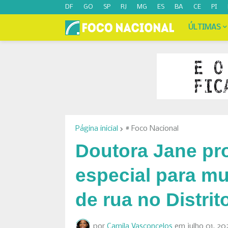
DF
GO
SP
RJ
MG
ES
BA
CE
PI
ÚLTIMAS
Página inicial
# Foco Nacional
Doutora Jane pr
especial para m
de rua no Distrit
por
Camila Vasconcelos
em
julho 01, 20