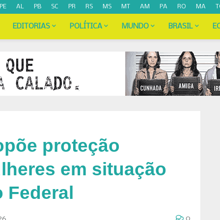
PE
AL
PB
SC
PR
RS
MS
MT
AM
PA
RO
MA
T
EDITORIAS
POLÍTICA
MUNDO
BRASIL
E
opõe proteção
ulheres em situação
o Federal
26
0