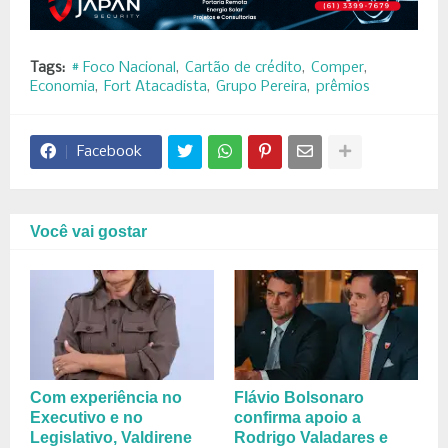
Tags:
# Foco Nacional
Cartão de crédito
Comper
Economia
Fort Atacadista
Grupo Pereira
prêmios
Facebook
Você vai gostar
Com experiência no
Flávio Bolsonaro
Executivo e no
confirma apoio a
Legislativo, Valdirene
Rodrigo Valadares e