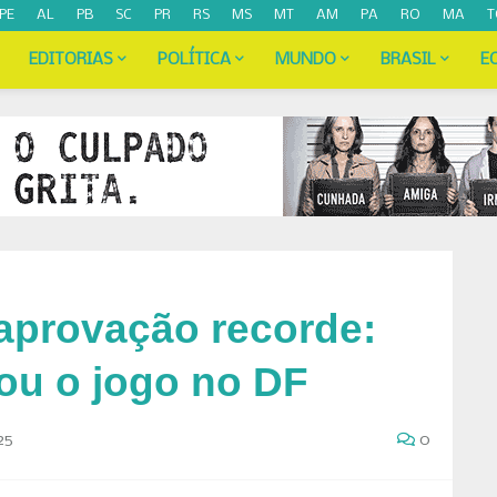
PE
AL
PB
SC
PR
RS
MS
MT
AM
PA
RO
MA
T
EDITORIAS
POLÍTICA
MUNDO
BRASIL
E
 aprovação recorde:
ou o jogo no DF
25
0