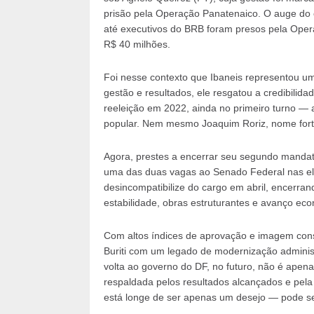
prisão pela Operação Panatenaico. O auge do 
até executivos do BRB foram presos pela Oper
R$ 40 milhões.
Foi nesse contexto que Ibaneis representou u
gestão e resultados, ele resgatou a credibilid
reeleição em 2022, ainda no primeiro turno — 
popular. Nem mesmo Joaquim Roriz, nome forte 
Agora, prestes a encerrar seu segundo mandato
uma das duas vagas ao Senado Federal nas ele
desincompatibilize do cargo em abril, encerra
estabilidade, obras estruturantes e avanço ec
Com altos índices de aprovação e imagem conso
Buriti com um legado de modernização administr
volta ao governo do DF, no futuro, não é apen
respaldada pelos resultados alcançados e pela 
está longe de ser apenas um desejo — pode se 