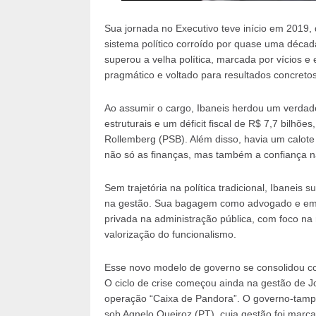
Sua jornada no Executivo teve início em 2019,
sistema político corroído por quase uma décad
superou a velha política, marcada por vícios e
pragmático e voltado para resultados concretos
Ao assumir o cargo, Ibaneis herdou um verdade
estruturais e um déficit fiscal de R$ 7,7 bilhõ
Rollemberg (PSB). Além disso, havia um calot
não só as finanças, mas também a confiança n
Sem trajetória na política tradicional, Ibaneis 
na gestão. Sua bagagem como advogado e empre
privada na administração pública, com foco na 
valorização do funcionalismo.
Esse novo modelo de governo se consolidou co
O ciclo de crise começou ainda na gestão de J
operação “Caixa de Pandora”. O governo-tampã
sob Agnelo Queiroz (PT), cuja gestão foi mar