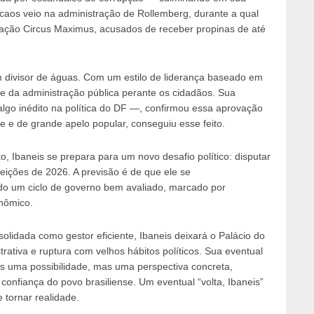
caos veio na administração de Rollemberg, durante a qual
ação Circus Maximus, acusados de receber propinas de até
m divisor de águas. Com um estilo de liderança baseado em
ade da administração pública perante os cidadãos. Sua
algo inédito na política do DF —, confirmou essa aprovação
e de grande apelo popular, conseguiu esse feito.
, Ibaneis se prepara para um novo desafio político: disputar
ições de 2026. A previsão é de que ele se
ndo um ciclo de governo bem avaliado, marcado por
onômico.
lidada como gestor eficiente, Ibaneis deixará o Palácio do
ativa e ruptura com velhos hábitos políticos. Sua eventual
as uma possibilidade, mas uma perspectiva concreta,
confiança do povo brasiliense. Um eventual “volta, Ibaneis”
tornar realidade.