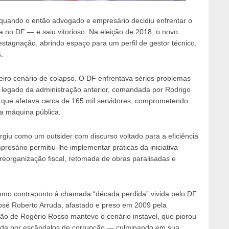
 quando o então advogado e empresário decidiu enfrentar o
a no DF — e saiu vitorioso. Na eleição de 2018, o novo
 estagnação, abrindo espaço para um perfil de gestor técnico,
.
iro cenário de colapso. O DF enfrentava sérios problemas
es, legado da administração anterior, comandada por Rodrigo
e que afetava cerca de 165 mil servidores, comprometendo
a máquina pública.
surgiu como um outsider com discurso voltado para a eficiência
sário permitiu-lhe implementar práticas da iniciativa
reorganização fiscal, retomada de obras paralisadas e
mo contraponto à chamada “década perdida” vivida pelo DF.
osé Roberto Arruda, afastado e preso em 2009 pela
o de Rogério Rosso manteve o cenário instável, que piorou
cada por escândalos de corrupção — culminando em sua