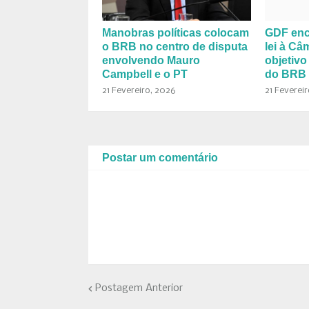
Manobras políticas colocam
GDF enc
o BRB no centro de disputa
lei à Câ
envolvendo Mauro
objetivo
Campbell e o PT
do BRB
21 Fevereiro, 2026
21 Feverei
Postar um comentário
Postagem Anterior