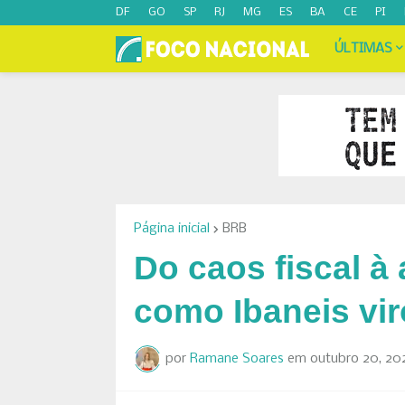
DF
GO
SP
RJ
MG
ES
BA
CE
PI
ÚLTIMAS
Página inicial
BRB
Do caos fiscal à
como Ibaneis vir
por
Ramane Soares
em
outubro 20, 20