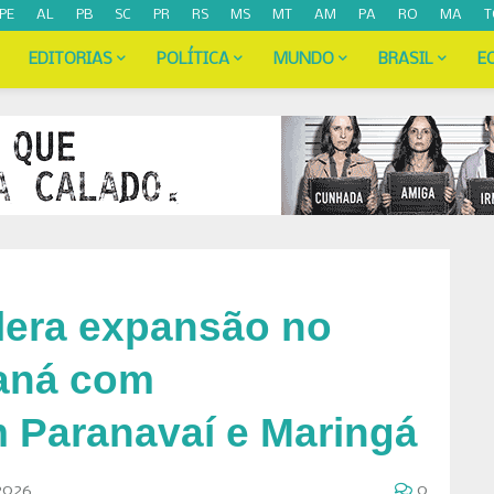
PE
AL
PB
SC
PR
RS
MS
MT
AM
PA
RO
MA
T
EDITORIAS
POLÍTICA
MUNDO
BRASIL
E
lera expansão no
aná com
 Paranavaí e Maringá
2026
0