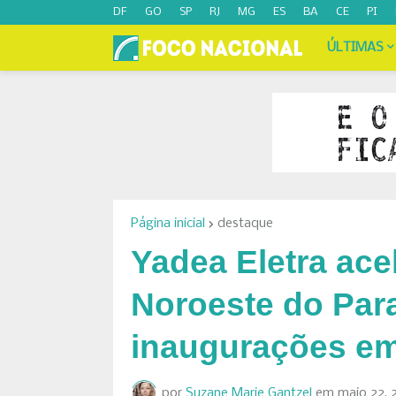
DF
GO
SP
RJ
MG
ES
BA
CE
PI
ÚLTIMAS
Página inicial
destaque
Yadea Eletra ace
Noroeste do Par
inaugurações em
por
Suzane Marie Gantzel
em
maio 22, 